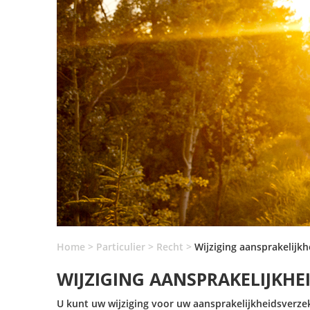
Home
>
Particulier
>
Recht
>
Wijziging aansprakelijk
WIJZIGING AANSPRAKELIJKHE