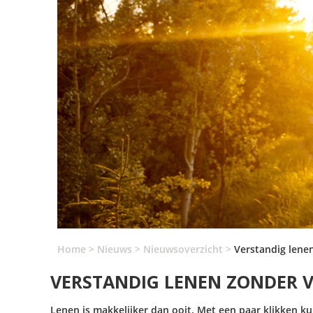
Home
>
Nieuws
>
Nieuwsoverzicht
>
Verstandig lene
VERSTANDIG LENEN ZONDER 
Lenen is makkelijker dan ooit. Met een paar klikken ku