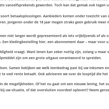
iets vanzelfsprekends geworden. Toch kan dat gemak ook tegen u 
 soort betaaloplossingen. Aanbieders komen onder toezicht van d
voeren. Jongeren onder de 18 jaar mogen straks geen gebruik meer
en niet langer wordt gepresenteerd als iets vrijblijvends of als 
. Een kledingbestelling hier, een abonnement daar – maar voor u 
digheid vraagt. Want lenen kan zeker nuttig zijn, zolang u maar v
lpmiddel zijn om een grote uitgave verantwoord te spreiden.
 doen. Samen bekijken we welk leenbedrag past bij uw inkomen en
 te veel rente betaalt. Ook adviseren we over de looptijd die het b
in de mogelijkheden. Of het nu gaat om een nieuwe lening, het ov
 bij uw situatie, of dat oversluiten voordeel oplevert? Neem geru