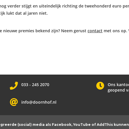
og verder stijgt en uiteindelijk richting de tweehonderd euro pe
jk lukt dat al jaren niet.
 de nieuwe premies bekend zijn? Neem gerust
contact
met ons op. W
033 - 245 2070
Ons kanto
geopend va
info@doornhof.nl
greerde (social) media als Facebook, YouTube of AddThis kunnen 
Privacy