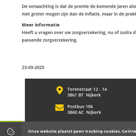
De verwachting is dat de premie de komende jaren alsn
niet groter mogen zijn dan de inflatie, maar in de prakti
Meer informatie
Heeft u vragen over uw zorgverzekering, nu of zodra
passende zorgverzekering.
23-09-2025
Torenstraat 12 - 14
3861 BT Nijkerk
Postbus 106
3860 AC Nijkerk
Onze website plaatst
geen
tracking cookies. Geïnte
Kvk nummer 58141448| WFT nummer 12042013|
Disclaimer
|