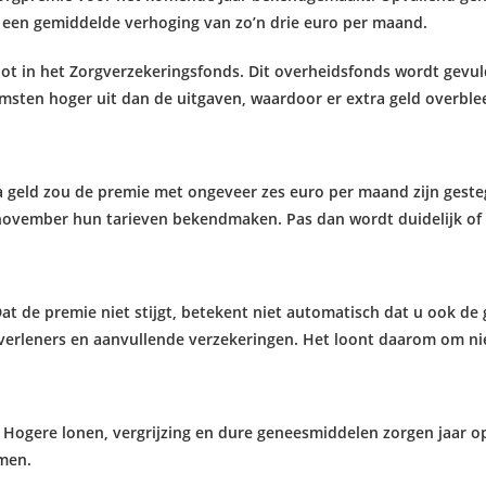
een gemiddelde verhoging van zo’n drie euro per maand.
chot in het Zorgverzekeringsfonds. Dit overheidsfonds wordt gevu
sten hoger uit dan de uitgaven, waardoor er extra geld overble
a geld zou de premie met ongeveer zes euro per maand zijn geste
12 november hun tarieven bekendmaken. Pas dan wordt duidelijk o
at de premie niet stijgt, betekent niet automatisch dat u ook de 
orgverleners en aanvullende verzekeringen. Het loont daarom om nie
gere lonen, vergrijzing en dure geneesmiddelen zorgen jaar op j
men.