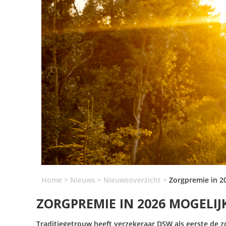
Home
>
Nieuws
>
Nieuwsoverzicht
>
Zorgpremie in 20
ZORGPREMIE IN 2026 MOGELIJ
Traditiegetrouw heeft verzekeraar DSW als eerste de 